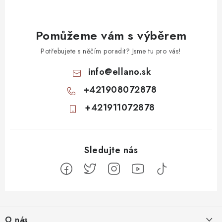
Pomůžeme vám s výběrem
Potřebujete s něčím poradit? Jsme tu pro vás!
info
@
ellano.sk
+421908072878
+421911072878
Z
á
O nás