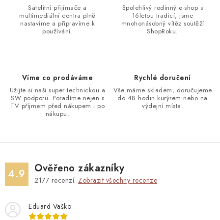
Satelitní přijímače a
Spolehlivý rodinný e-shop s
multimediální centra plně
16letou tradicí, jsme
nastavíme a připravíme k
mnohonásobný vítěz soutěží
používání.
ShopRoku.
Víme co prodáváme
Rychlé doručení
Užijte si naši super technickou a
Vše máme skladem, doručujeme
SW podporu. Poradíme nejen s
do 48 hodin kurýrem nebo na
TV příjmem před nákupem i po
výdejní místa.
nákupu.
Ověřeno zákazníky
4.9
2177
recenzí.
Zobrazit všechny recenze
Eduard Vaško