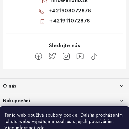
info
@
ellano.sk
+421908072878
+421911072878
Z
á
O nás
p
a
Kontakty
Nakupování
t
Profil firmy
í
Odstoupit od smlouvy
Tento web používá soubory cookie. Dalším procházením
Blog
Produktové stránky
tohoto webu vyjadřujete souhlas s jejich používáním.
Obchodní podmínky
Nenápadný začátek, totální mindfuck na konci: 11 filmů, které vás
Více informací
zde
.