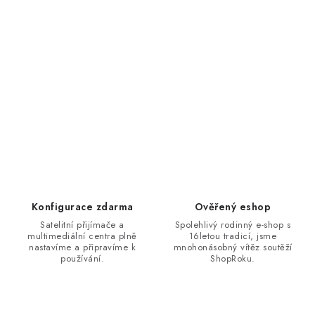
Konfigurace zdarma
Ověřený eshop
Satelitní přijímače a
Spolehlivý rodinný e-shop s
multimediální centra plně
16letou tradicí, jsme
nastavíme a připravíme k
mnohonásobný vítěz soutěží
používání.
ShopRoku.