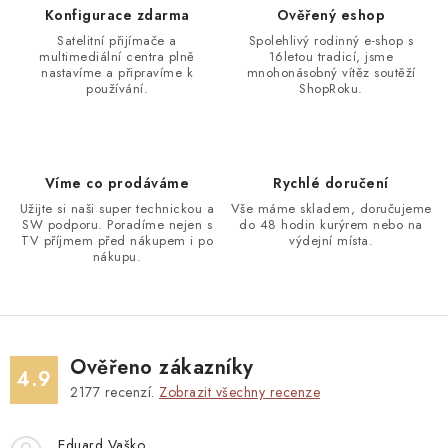
Konfigurace zdarma
Ověřený eshop
Satelitní přijímače a
Spolehlivý rodinný e-shop s
multimediální centra plně
16letou tradicí, jsme
nastavíme a připravíme k
mnohonásobný vítěz soutěží
používání.
ShopRoku.
Víme co prodáváme
Rychlé doručení
Užijte si naši super technickou a
Vše máme skladem, doručujeme
SW podporu. Poradíme nejen s
do 48 hodin kurýrem nebo na
TV příjmem před nákupem i po
výdejní místa.
nákupu.
Ověřeno zákazníky
4.9
2177
recenzí.
Zobrazit všechny recenze
Eduard Vaško