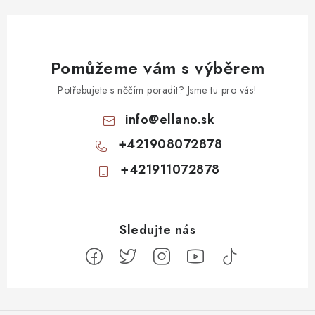
Pomůžeme vám s výběrem
Potřebujete s něčím poradit? Jsme tu pro vás!
info
@
ellano.sk
+421908072878
+421911072878
Z