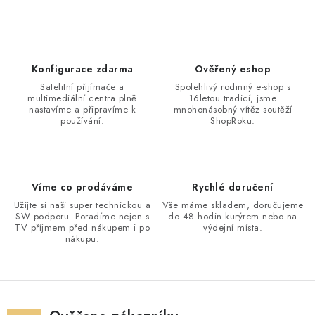
Konfigurace zdarma
Ověřený eshop
Satelitní přijímače a
Spolehlivý rodinný e-shop s
multimediální centra plně
16letou tradicí, jsme
nastavíme a připravíme k
mnohonásobný vítěz soutěží
používání.
ShopRoku.
Víme co prodáváme
Rychlé doručení
Užijte si naši super technickou a
Vše máme skladem, doručujeme
SW podporu. Poradíme nejen s
do 48 hodin kurýrem nebo na
TV příjmem před nákupem i po
výdejní místa.
nákupu.