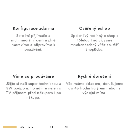
Konfigurace zdarma
Ověřený eshop
Satelitní přijímače a
Spolehlivý rodinný e-shop s
multimediální centra plně
16letou tradicí, jsme
nastavíme a připravíme k
mnohonásobný vítěz soutěží
používání.
ShopRoku.
Víme co prodáváme
Rychlé doručení
Užijte si naši super technickou a
Vše máme skladem, doručujeme
SW podporu. Poradíme nejen s
do 48 hodin kurýrem nebo na
TV příjmem před nákupem i po
výdejní místa.
nákupu.