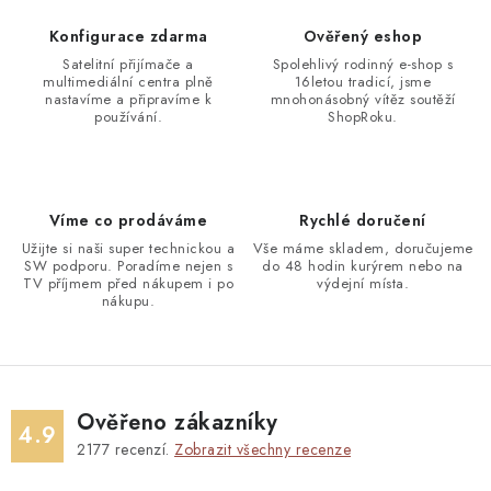
Konfigurace zdarma
Ověřený eshop
Satelitní přijímače a
Spolehlivý rodinný e-shop s
multimediální centra plně
16letou tradicí, jsme
nastavíme a připravíme k
mnohonásobný vítěz soutěží
používání.
ShopRoku.
Víme co prodáváme
Rychlé doručení
Užijte si naši super technickou a
Vše máme skladem, doručujeme
SW podporu. Poradíme nejen s
do 48 hodin kurýrem nebo na
TV příjmem před nákupem i po
výdejní místa.
nákupu.
Ověřeno zákazníky
4.9
2177
recenzí.
Zobrazit všechny recenze