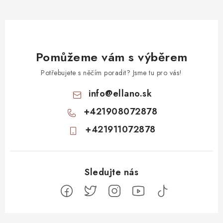
Pomůžeme vám s výběrem
Potřebujete s něčím poradit? Jsme tu pro vás!
info
@
ellano.sk
+421908072878
+421911072878
Z