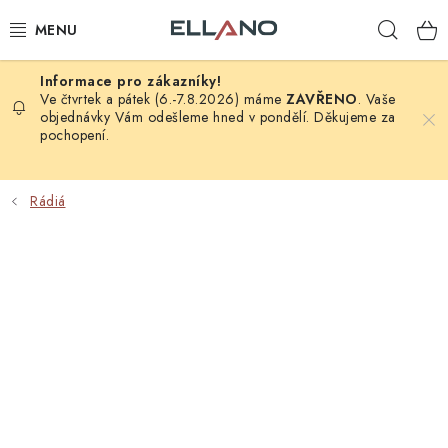
Přejít
Hleda
na
obsah
NOVINKY
Ve čtvrtek a pátek (6.-7.8.2026) máme
ZAVŘENO
. Vaše
objednávky Vám odešleme hned v pondělí. Děkujeme za
pochopení.
PŘÍJEM TV
ELEKTRO
Rádiá
ZÁHRADA
AUTO - MOTO - CYKLO
ROZBALENÉ ZBOŽÍ
VÝPRODEJ