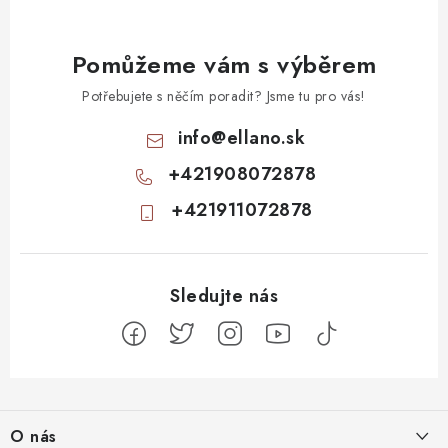
Pomůžeme vám s výběrem
Potřebujete s něčím poradit? Jsme tu pro vás!
info
@
ellano.sk
+421908072878
+421911072878
Z
á
O nás
p