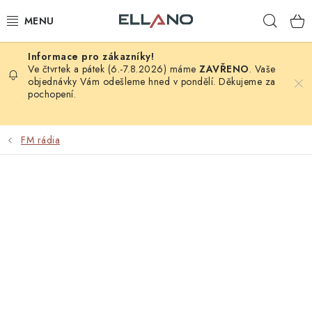
Přejít
Hleda
na
obsah
NOVINKY
Ve čtvrtek a pátek (6.-7.8.2026) máme
ZAVŘENO
. Vaše
objednávky Vám odešleme hned v pondělí. Děkujeme za
pochopení.
PŘÍJEM TV
ELEKTRO
FM rádia
ZÁHRADA
AUTO - MOTO - CYKLO
ROZBALENÉ ZBOŽÍ
VÝPRODEJ