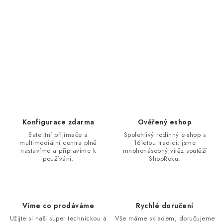
Konfigurace zdarma
Ověřený eshop
Satelitní přijímače a
Spolehlivý rodinný e-shop s
multimediální centra plně
16letou tradicí, jsme
nastavíme a připravíme k
mnohonásobný vítěz soutěží
používání.
ShopRoku.
Víme co prodáváme
Rychlé doručení
Užijte si naši super technickou a
Vše máme skladem, doručujeme