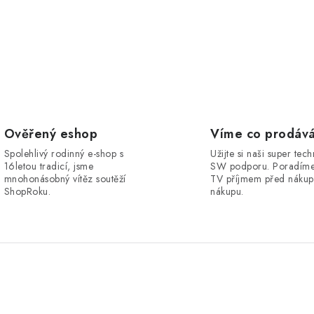
Ověřený eshop
Víme co prodáv
Spolehlivý rodinný e-shop s
Užijte si naši super tec
16letou tradicí, jsme
SW podporu. Poradíme
mnohonásobný vítěz soutěží
TV příjmem před nákup
ShopRoku.
nákupu.