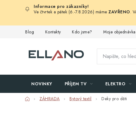
Přejít
na
Ve čtvrtek a pátek (6.-7.8.2026) máme
ZAVŘENO
. 
obsah
Blog
Kontakty
Kdo jsme?
Moje objednávka
NOVINKY
PŘÍJEM TV
ELEKTRO
Domů
ZÁHRADA
Bytový textil
Deky pro děti