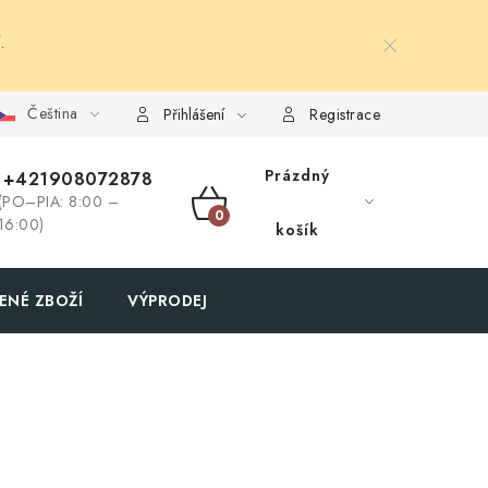
.
Čeština
Přihlášení
Registrace
Prázdný
+421908072878
(PO–PIA: 8:00 –
NÁKUPNÍ
16:00)
košík
KOŠÍK
ENÉ ZBOŽÍ
VÝPRODEJ