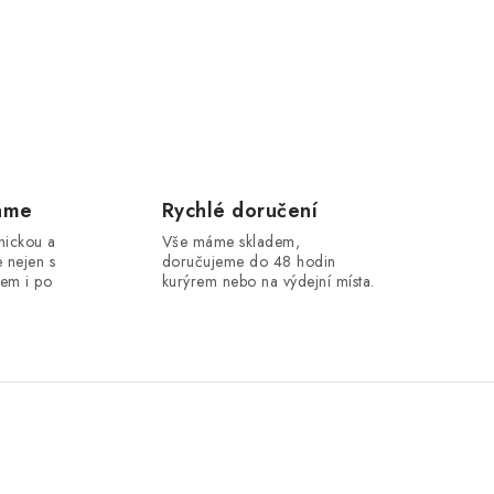
áme
Rychlé doručení
hnickou a
Vše máme skladem,
 nejen s
doručujeme do 48 hodin
em i po
kurýrem nebo na výdejní místa.