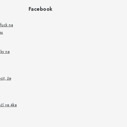
Facebook
fuck na
ou
nky na
cit, že
nčí ve 4ka