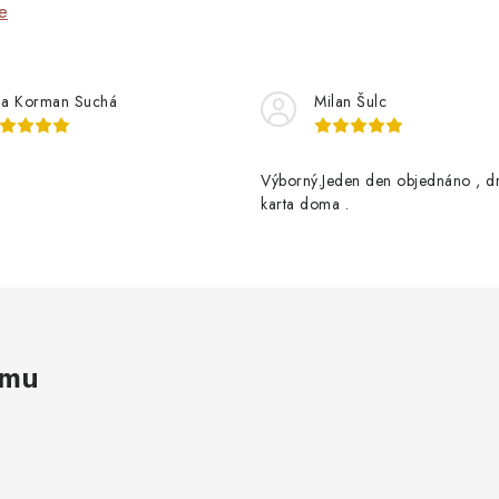
e
na Korman Suchá
Milan Šulc
Výborný.Jeden den objednáno , d
karta doma .
amu