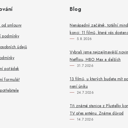
ování
Blog
t od smlouvy
Nenápadný začátek, totální mind
konci: 11 filmů, které vás dostan
 podmínky
5.8.2026
osobních údajů
Vybrali jsme nejzajímavější novi
odmínky
Netflixu, HBO Max a dalších
31.7.2026
ní pořádek
13 filmů, u kterých budete mít po
ní formulář
není úniku
potřebitele
24.7.2026
Tři známé stanice z Plustelky ko
TV přes anténu. Známe důvod
14.7.2026