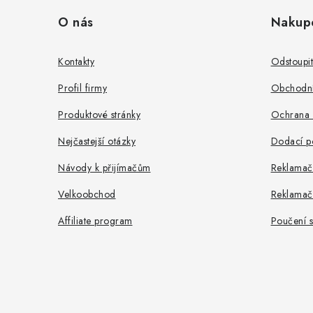
á
O nás
Nakup
p
a
Kontakty
Odstoupi
t
Profil firmy
Obchodní
í
Produktové stránky
Ochrana 
Nejčastejší otázky
Dodací p
Návody k přijímačům
Reklamač
Velkoobchod
Reklamač
Affiliate program
Poučení s