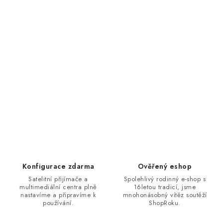
Konfigurace zdarma
Ověřený eshop
Satelitní přijímače a
Spolehlivý rodinný e-shop s
multimediální centra plně
16letou tradicí, jsme
nastavíme a připravíme k
mnohonásobný vítěz soutěží
používání.
ShopRoku.