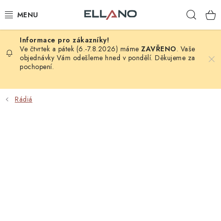
Přejít
Hleda
na
obsah
NOVINKY
Ve čtvrtek a pátek (6.-7.8.2026) máme
ZAVŘENO
. Vaše
objednávky Vám odešleme hned v pondělí. Děkujeme za
pochopení.
PŘÍJEM TV
ELEKTRO
Rádiá
ZÁHRADA
AUTO - MOTO - CYKLO
ROZBALENÉ ZBOŽÍ
VÝPRODEJ