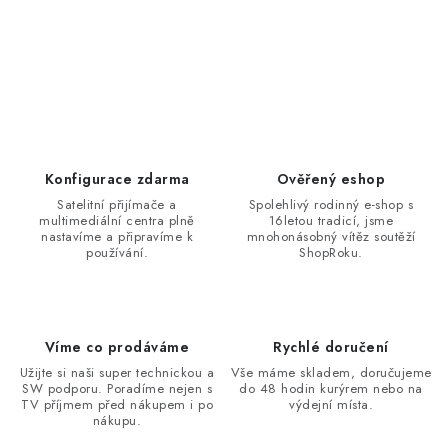
Konfigurace zdarma
Ověřený eshop
Satelitní přijímače a
Spolehlivý rodinný e-shop s
multimediální centra plně
16letou tradicí, jsme
nastavíme a připravíme k
mnohonásobný vítěz soutěží
používání.
ShopRoku.
Víme co prodáváme
Rychlé doručení
Užijte si naši super technickou a
Vše máme skladem, doručujeme
SW podporu. Poradíme nejen s
do 48 hodin kurýrem nebo na
TV příjmem před nákupem i po
výdejní místa.
nákupu.