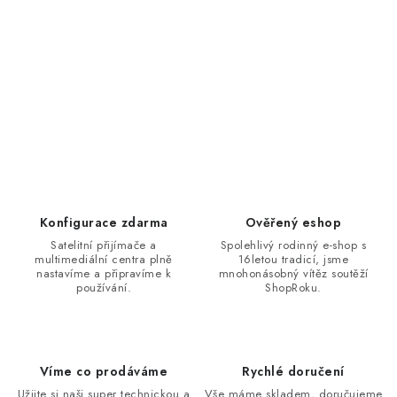
Konfigurace zdarma
Ověřený eshop
Satelitní přijímače a
Spolehlivý rodinný e-shop s
multimediální centra plně
16letou tradicí, jsme
nastavíme a připravíme k
mnohonásobný vítěz soutěží
používání.
ShopRoku.
Víme co prodáváme
Rychlé doručení
Užijte si naši super technickou a
Vše máme skladem, doručujeme