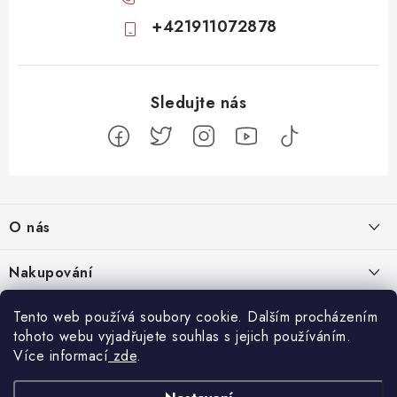
+421911072878
Z
á
O nás
p
a
Kontakty
Nakupování
t
Profil firmy
í
Odstoupit od smlouvy
Tento web používá soubory cookie. Dalším procházením
Blog
Produktové stránky
tohoto webu vyjadřujete souhlas s jejich používáním.
Obchodní podmínky
Nenápadný začátek, totální mindfuck na konci: 11 filmů, které vás
Více informací
zde
.
Facebook
Nejčastejší otázky
Ochrana osobních údajů
dostanou
5.8.2026
Návody k přijímačům