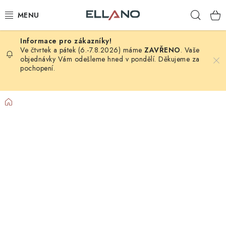
Přejít
Hleda
na
obsah
NOVINKY
Ve čtvrtek a pátek (6.-7.8.2026) máme
ZAVŘENO
. Vaše
objednávky Vám odešleme hned v pondělí. Děkujeme za
pochopení.
PŘÍJEM TV
ELEKTRO
Domů
ZÁHRADA
AUTO - MOTO - CYKLO
ROZBALENÉ ZBOŽÍ
VÝPRODEJ