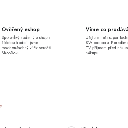
Ověřený eshop
Víme co prodáv
Spolehlivý rodinný e-shop s
Užijte si naši super tec
16letou tradicí, jsme
SW podporu. Poradíme
mnohonásobný vítěz soutěží
TV příjmem před nákup
ShopRoku.
nákupu.
e