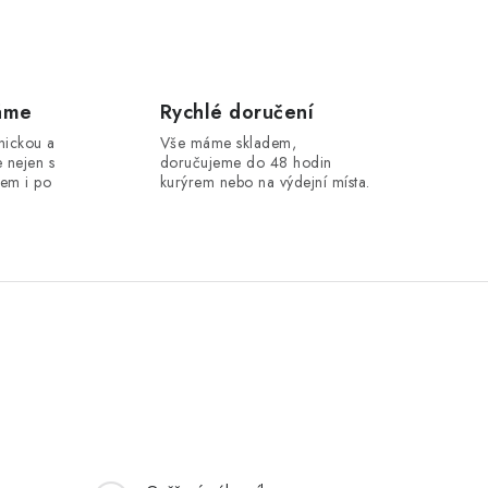
áme
Rychlé doručení
hnickou a
Vše máme skladem,
 nejen s
doručujeme do 48 hodin
em i po
kurýrem nebo na výdejní místa.