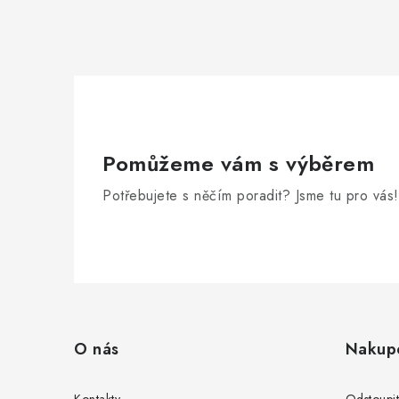
Pomůžeme vám s výběrem
Potřebujete s něčím poradit? Jsme tu pro vás!
Z
á
O nás
Nakup
p
Kontakty
Odstoupi