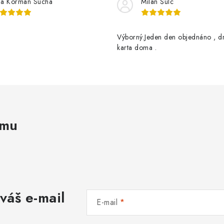
na Korman Suchá
Milan Šulc
Výborný.Jeden den objednáno , d
karta doma .
amu
váš e-mail
E-mail