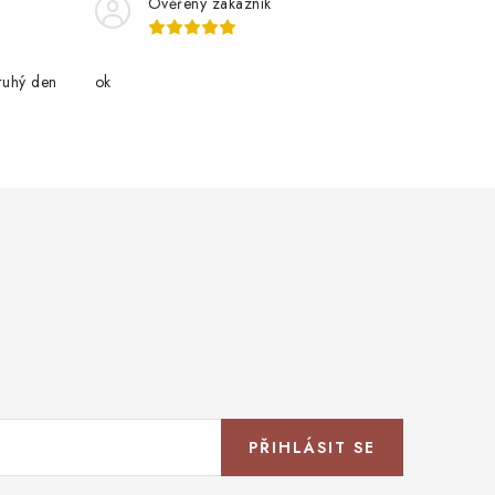
Ověřený zákazník
ruhý den
ok
PŘIHLÁSIT SE