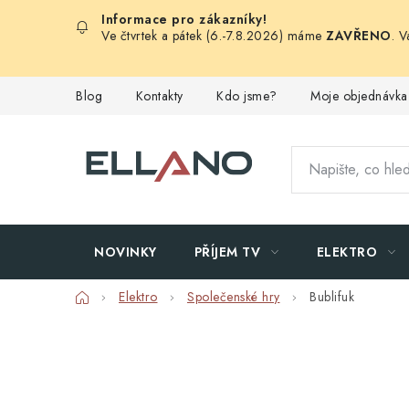
Přejít
na
Ve čtvrtek a pátek (6.-7.8.2026) máme
ZAVŘENO
. 
obsah
Blog
Kontakty
Kdo jsme?
Moje objednávka
NOVINKY
PŘÍJEM TV
ELEKTRO
Domů
Elektro
Společenské hry
Bublifuk