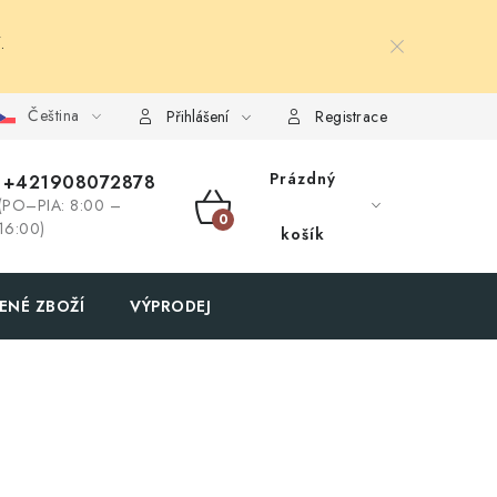
.
Čeština
Přihlášení
Registrace
Prázdný
+421908072878
(PO–PIA: 8:00 –
NÁKUPNÍ
16:00)
košík
KOŠÍK
ENÉ ZBOŽÍ
VÝPRODEJ