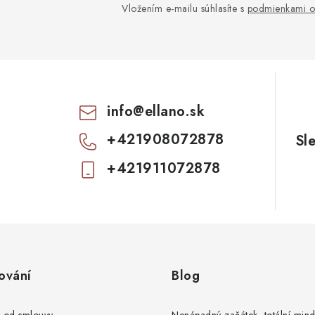
Vložením e-mailu súhlasíte s
podmienkami o
info
@
ellano.sk
+421908072878
+421911072878
ování
Blog
t od smlouvy
Nenápadný začátek, totální mind