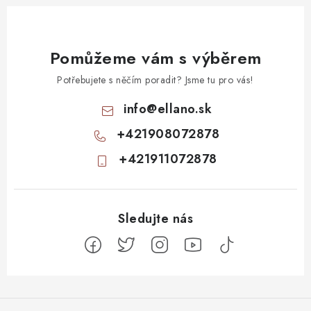
Pomůžeme vám s výběrem
Potřebujete s něčím poradit? Jsme tu pro vás!
info
@
ellano.sk
+421908072878
+421911072878
Z
á