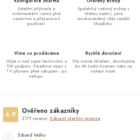
Konfigurace zdarma
Ověřený eshop
Satelitní přijímače a
Spolehlivý rodinný e-shop s
multimediální centra plně
16letou tradicí, jsme
nastavíme a připravíme k
mnohonásobný vítěz soutěží
používání.
ShopRoku.
Víme co prodáváme
Rychlé doručení
Užijte si naši super technickou a
Vše máme skladem, doručujeme
SW podporu. Poradíme nejen s
do 48 hodin kurýrem nebo na
TV příjmem před nákupem i po
výdejní místa.
nákupu.
Ověřeno zákazníky
4.9
2177
recenzí.
Zobrazit všechny recenze
Eduard Vaško