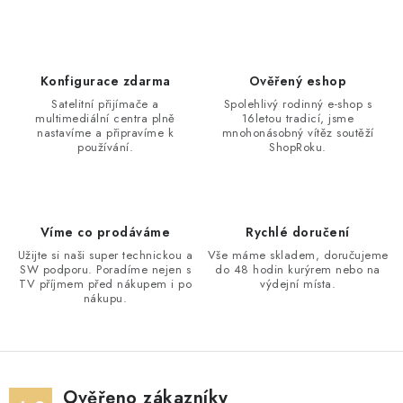
Konfigurace zdarma
Ověřený eshop
Satelitní přijímače a
Spolehlivý rodinný e-shop s
multimediální centra plně
16letou tradicí, jsme
nastavíme a připravíme k
mnohonásobný vítěz soutěží
používání.
ShopRoku.
Víme co prodáváme
Rychlé doručení
Užijte si naši super technickou a
Vše máme skladem, doručujeme
SW podporu. Poradíme nejen s
do 48 hodin kurýrem nebo na
TV příjmem před nákupem i po
výdejní místa.
nákupu.
Ověřeno zákazníky