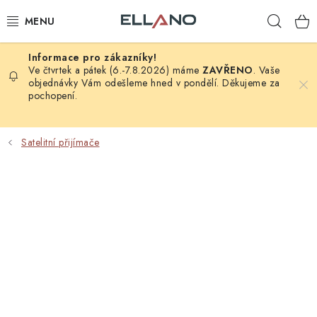
Přejít
Hleda
na
obsah
NOVINKY
Ve čtvrtek a pátek (6.-7.8.2026) máme
ZAVŘENO
. Vaše
objednávky Vám odešleme hned v pondělí. Děkujeme za
pochopení.
PŘÍJEM TV
ELEKTRO
Satelitní přijímače
ZÁHRADA
AUTO - MOTO - CYKLO
ROZBALENÉ ZBOŽÍ
VÝPRODEJ