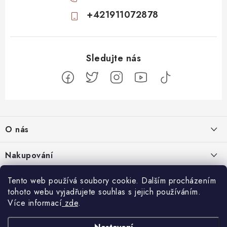
+421911072878
Z
á
O nás
p
a
Kontakty
Nakupování
t
Profil firmy
í
Odstoupit od smlouvy
Tento web používá soubory cookie. Dalším procházením
Blog
Produktové stránky
tohoto webu vyjadřujete souhlas s jejich používáním.
Obchodní podmínky
Nenápadný začátek, totální mindfuck na konci: 11 filmů, které vás
Více informací
zde
.
Facebook
Nejčastejší otázky
Ochrana osobních údajů
dostanou
5.8.2026
Návody k přijímačům