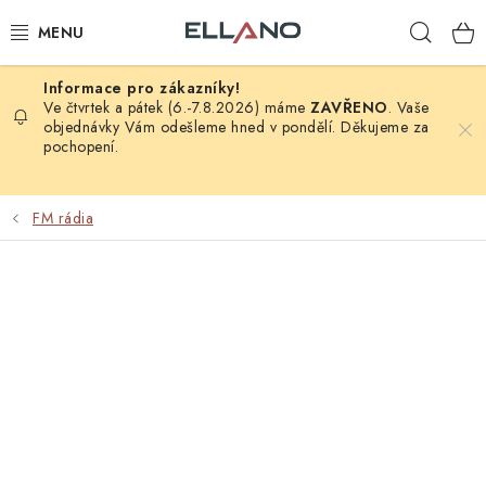
Přejít
Hleda
na
obsah
NOVINKY
Ve čtvrtek a pátek (6.-7.8.2026) máme
ZAVŘENO
. Vaše
objednávky Vám odešleme hned v pondělí. Děkujeme za
pochopení.
PŘÍJEM TV
ELEKTRO
FM rádia
ZÁHRADA
AUTO - MOTO - CYKLO
ROZBALENÉ ZBOŽÍ
VÝPRODEJ