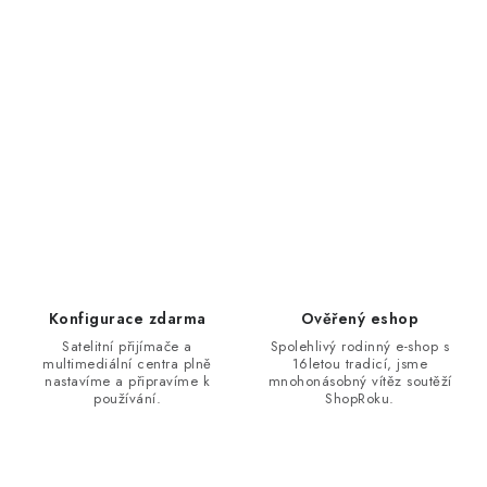
Konfigurace zdarma
Ověřený eshop
Satelitní přijímače a
Spolehlivý rodinný e-shop s
multimediální centra plně
16letou tradicí, jsme
nastavíme a připravíme k
mnohonásobný vítěz soutěží
používání.
ShopRoku.