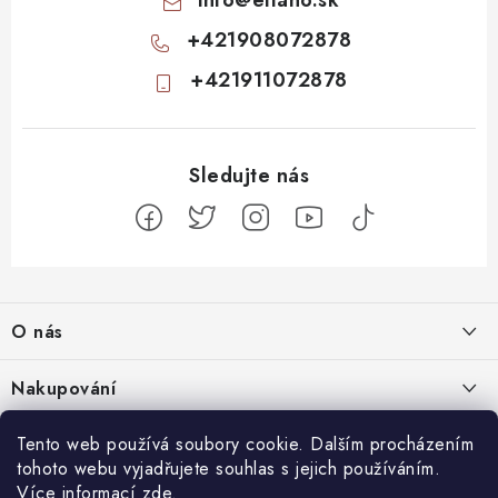
info
@
ellano.sk
+421908072878
+421911072878
Z
á
O nás
p
a
Kontakty
Nakupování
t
Profil firmy
í
Odstoupit od smlouvy
Tento web používá soubory cookie. Dalším procházením
Blog
Produktové stránky
tohoto webu vyjadřujete souhlas s jejich používáním.
Obchodní podmínky
Nenápadný začátek, totální mindfuck na konci: 11 filmů, které vás
Více informací
zde
.