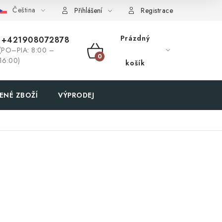
Čeština
Přihlášení
Registrace
Prázdný
+421908072878
(PO–PIA: 8:00 –
NÁKUPNÍ
16:00)
košík
KOŠÍK
ENÉ ZBOŽÍ
VÝPRODEJ