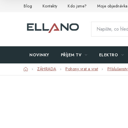
Přejít
Blog
Kontakty
Kdo jsme?
Moje objednávka
na
obsah
NOVINKY
PŘÍJEM TV
ELEKTRO
Domů
ZÁHRADA
Pohony vrat a vrat
Příslušenstv