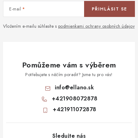
E-mail
PŘIHLÁSIT SE
Vložením e-mailu súhlasíte s
podmienkami ochrany osobných údajov
Pomůžeme vám s výběrem
Potřebujete s něčím poradit? Jsme tu pro vás!
info
@
ellano.sk
+421908072878
+421911072878