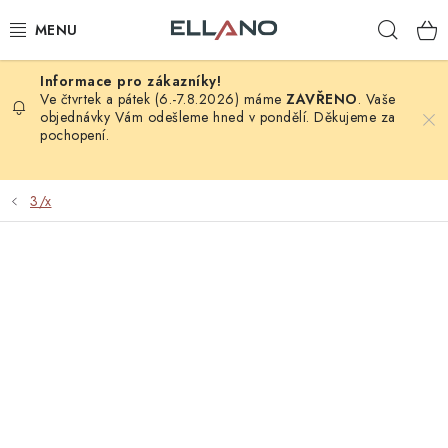
Přejít
Hleda
na
obsah
NOVINKY
Ve čtvrtek a pátek (6.-7.8.2026) máme
ZAVŘENO
. Vaše
objednávky Vám odešleme hned v pondělí. Děkujeme za
pochopení.
PŘÍJEM TV
ELEKTRO
3/x
ZÁHRADA
AUTO - MOTO - CYKLO
ROZBALENÉ ZBOŽÍ
VÝPRODEJ