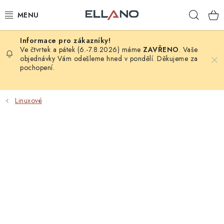
Přejít
Hleda
na
obsah
NOVINKY
Ve čtvrtek a pátek (6.-7.8.2026) máme
ZAVŘENO
. Vaše
objednávky Vám odešleme hned v pondělí. Děkujeme za
pochopení.
PŘÍJEM TV
ELEKTRO
Linuxové
ZÁHRADA
AUTO - MOTO - CYKLO
ROZBALENÉ ZBOŽÍ
VÝPRODEJ