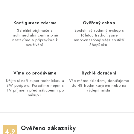
Konfigurace zdarma
Ověřený eshop
Satelitní přijímače a
Spolehlivý rodinný e-shop s
multimediální centra plně
16letou tradicí, jsme
nastavíme a připravíme k
mnohonásobný vítěz soutěží
používání.
ShopRoku.
Víme co prodáváme
Rychlé doručení
Užijte si naši super technickou a
Vše máme skladem, doručujeme
SW podporu. Poradíme nejen s
do 48 hodin kurýrem nebo na
TV příjmem před nákupem i po
výdejní místa.
nákupu.
Ověřeno zákazníky
4.9