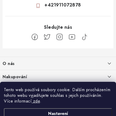
+421911072878
Z
á
O nás
p
a
Kontakty
Nakupování
t
Profil firmy
í
Odstoupit od smlouvy
Tento web používá soubory cookie. Dalším procházením
Blog
Produktové stránky
tohoto webu vyjadřujete souhlas s jejich používáním.
Obchodní podmínky
Nenápadný začátek, totální mindfuck na konci: 11 filmů, které vás
Více informací
zde
.
Facebook
Nejčastejší otázky
Ochrana osobních údajů
dostanou
5.8.2026
Návody k přijímačům
Nastavení
uClan
AB Cryptobox
Magazin Digitálně
VU+
GigaBlue
Amiko