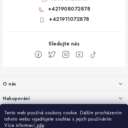
+421908072878
+421911072878
Z
á
O nás
p
a
Kontakty
Nakupování
t
Profil firmy
í
Odstoupit od smlouvy
Tento web používá soubory cookie. Dalším procházením
Blog
Produktové stránky
tohoto webu vyjadřujete souhlas s jejich používáním.
Obchodní podmínky
Nenápadný začátek, totální mindfuck na konci: 11 filmů, které vás
Více informací
zde
.
Facebook
Nejčastejší otázky