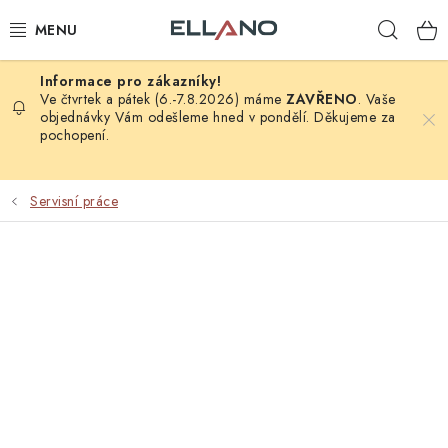
Přejít
Hleda
na
obsah
NOVINKY
Ve čtvrtek a pátek (6.-7.8.2026) máme
ZAVŘENO
. Vaše
objednávky Vám odešleme hned v pondělí. Děkujeme za
pochopení.
PŘÍJEM TV
ELEKTRO
Servisní práce
ZÁHRADA
AUTO - MOTO - CYKLO
ROZBALENÉ ZBOŽÍ
VÝPRODEJ