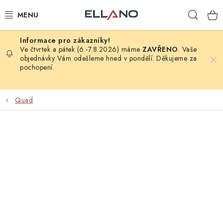
Přejít
Hleda
na
obsah
NOVINKY
Ve čtvrtek a pátek (6.-7.8.2026) máme
ZAVŘENO
. Vaše
objednávky Vám odešleme hned v pondělí. Děkujeme za
pochopení.
PŘÍJEM TV
ELEKTRO
Quad
ZÁHRADA
AUTO - MOTO - CYKLO
ROZBALENÉ ZBOŽÍ
VÝPRODEJ