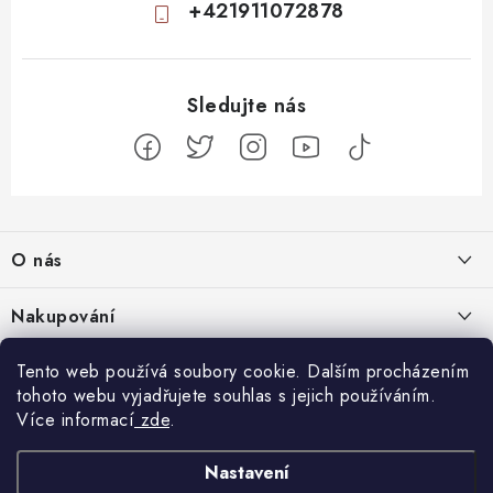
+421911072878
Z
á
O nás
p
a
Kontakty
Nakupování
t
Profil firmy
í
Odstoupit od smlouvy
Tento web používá soubory cookie. Dalším procházením
Blog
Produktové stránky
tohoto webu vyjadřujete souhlas s jejich používáním.
Obchodní podmínky
Nenápadný začátek, totální mindfuck na konci: 11 filmů, které vás
Více informací
zde
.
Facebook
Nejčastejší otázky
Ochrana osobních údajů
dostanou
5.8.2026
Návody k přijímačům
Nastavení
uClan
AB Cryptobox
Magazin Digitálně
VU+
GigaBlue
Amiko
Dodací podmínky