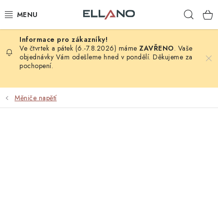
Přejít
Hleda
na
obsah
NOVINKY
Ve čtvrtek a pátek (6.-7.8.2026) máme
ZAVŘENO
. Vaše
objednávky Vám odešleme hned v pondělí. Děkujeme za
pochopení.
PŘÍJEM TV
ELEKTRO
Měniče napětí
ZÁHRADA
AUTO - MOTO - CYKLO
ROZBALENÉ ZBOŽÍ
VÝPRODEJ