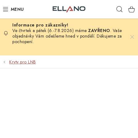
Přejít
Hleda
na
obsah
NOVINKY
Ve čtvrtek a pátek (6.-7.8.2026) máme
ZAVŘENO
. Vaše
objednávky Vám odešleme hned v pondělí. Děkujeme za
pochopení.
PŘÍJEM TV
ELEKTRO
Kryty pro LNB
ZÁHRADA
AUTO - MOTO - CYKLO
ROZBALENÉ ZBOŽÍ
VÝPRODEJ