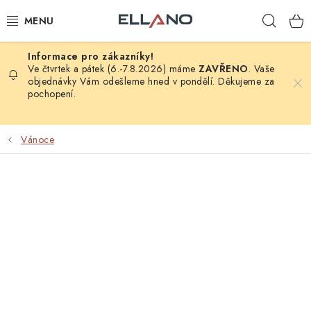
Přejít
Hleda
na
obsah
NOVINKY
Ve čtvrtek a pátek (6.-7.8.2026) máme
ZAVŘENO
. Vaše
objednávky Vám odešleme hned v pondělí. Děkujeme za
pochopení.
PŘÍJEM TV
ELEKTRO
Vánoce
ZÁHRADA
AUTO - MOTO - CYKLO
ROZBALENÉ ZBOŽÍ
VÝPRODEJ