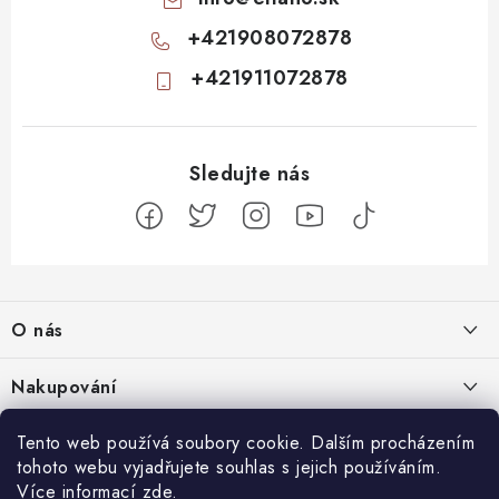
+421908072878
+421911072878
Z
á
O nás
p
a
Kontakty
Nakupování
t
Profil firmy
í
Odstoupit od smlouvy
Tento web používá soubory cookie. Dalším procházením
Blog
Produktové stránky
tohoto webu vyjadřujete souhlas s jejich používáním.
Obchodní podmínky
Nenápadný začátek, totální mindfuck na konci: 11 filmů, které vás
Více informací
zde
.