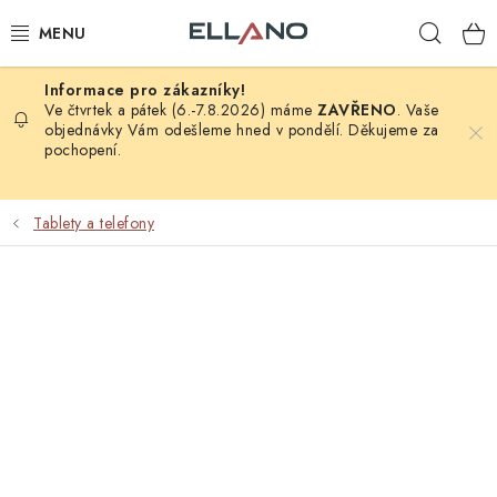
Přejít
Hleda
na
obsah
NOVINKY
Ve čtvrtek a pátek (6.-7.8.2026) máme
ZAVŘENO
. Vaše
objednávky Vám odešleme hned v pondělí. Děkujeme za
pochopení.
PŘÍJEM TV
ELEKTRO
Tablety a telefony
ZÁHRADA
AUTO - MOTO - CYKLO
ROZBALENÉ ZBOŽÍ
VÝPRODEJ