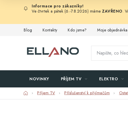
Přejít
na
Ve čtvrtek a pátek (6.-7.8.2026) máme
ZAVŘENO
. 
obsah
Blog
Kontakty
Kdo jsme?
Moje objednávka
NOVINKY
PŘÍJEM TV
ELEKTRO
Domů
Příjem TV
Příslušenství k přijímačům
Ostat