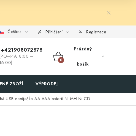
.
Čeština
Přihlášení
Registrace
Prázdný
+421908072878
(PO–PIA: 8:00 –
NÁKUPNÍ
16:00)
košík
KOŠÍK
ENÉ ZBOŽÍ
VÝPRODEJ
á USB nabíječka AA AAA baterií Ni MH Ni CD