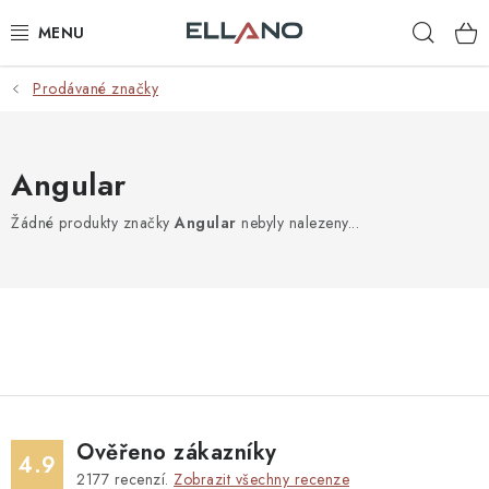
Přejít
Hleda
na
obsah
Prodávané značky
NOVINKY
PŘÍJEM TV
Angular
ELEKTRO
Žádné produkty značky
Angular
nebyly nalezeny...
ZÁHRADA
AUTO - MOTO - CYKLO
ROZBALENÉ ZBOŽÍ
VÝPRODEJ
Ověřeno zákazníky
4.9
2177
recenzí.
Zobrazit všechny recenze