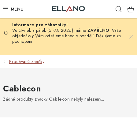
Přejít
Hleda
na
obsah
NOVINKY
Ve čtvrtek a pátek (6.-7.8.2026) máme
ZAVŘENO
. Vaše
objednávky Vám odešleme hned v pondělí. Děkujeme za
pochopení.
PŘÍJEM TV
ELEKTRO
Prodávané značky
ZÁHRADA
Cablecon
AUTO - MOTO - CYKLO
Žádné produkty značky
Cablecon
nebyly nalezeny...
ROZBALENÉ ZBOŽÍ
VÝPRODEJ