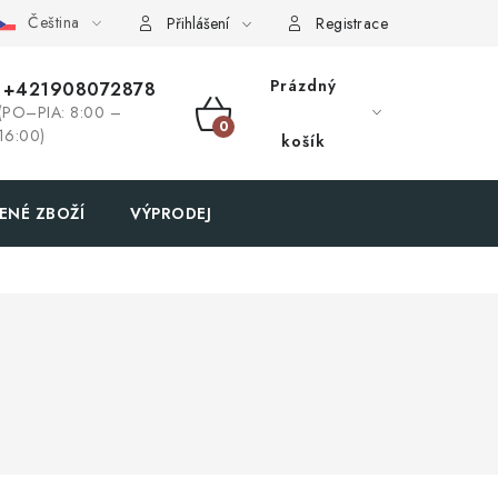
Čeština
Přihlášení
Registrace
Prázdný
+421908072878
(PO–PIA: 8:00 –
NÁKUPNÍ
16:00)
košík
KOŠÍK
ENÉ ZBOŽÍ
VÝPRODEJ