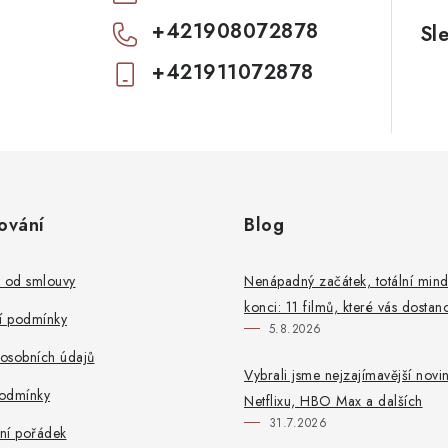
+421908072878
+421911072878
ování
Blog
t od smlouvy
Nenápadný začátek, totální mind
konci: 11 filmů, které vás dostan
 podmínky
5.8.2026
osobních údajů
Vybrali jsme nejzajímavější novi
odmínky
Netflixu, HBO Max a dalších
31.7.2026
ní pořádek