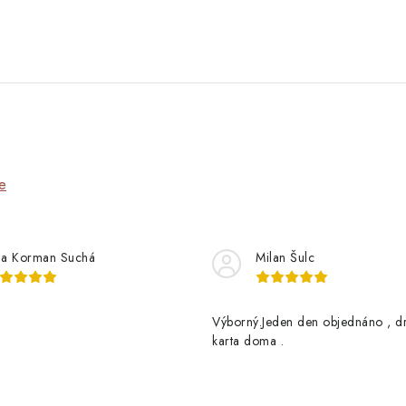
e
na Korman Suchá
Milan Šulc
Výborný.Jeden den objednáno , d
karta doma .