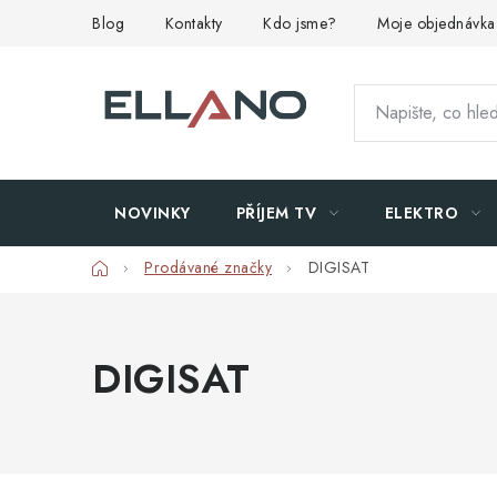
Přejít
Blog
Kontakty
Kdo jsme?
Moje objednávka
na
obsah
NOVINKY
PŘÍJEM TV
ELEKTRO
Domů
Prodávané značky
DIGISAT
DIGISAT