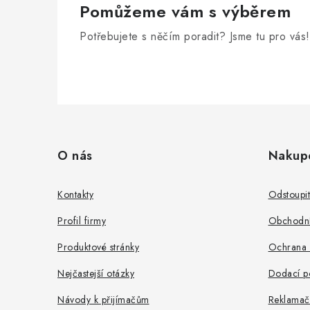
Pomůžeme vám s výběrem
Potřebujete s něčím poradit? Jsme tu pro vás!
Z
á
O nás
Nakup
p
a
Kontakty
Odstoupi
t
Profil firmy
Obchodní
í
Produktové stránky
Ochrana 
Nejčastejší otázky
Dodací p
Návody k přijímačům
Reklamač