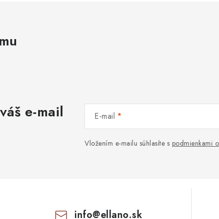
amu
váš e-mail
E-mail
Vložením e-mailu súhlasíte s
podmienkami o
info
@
ellano.sk