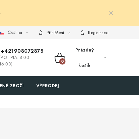
.
Čeština
Přihlášení
Registrace
Prázdný
+421908072878
(PO–PIA: 8:00 –
NÁKUPNÍ
16:00)
košík
KOŠÍK
ENÉ ZBOŽÍ
VÝPRODEJ