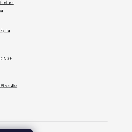
fuck na
ou
nky na
cit, že
nčí ve 4ka