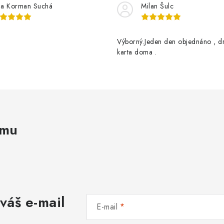
na Korman Suchá
Milan Šulc
Výborný.Jeden den objednáno , d
karta doma .
amu
váš e-mail
E-mail