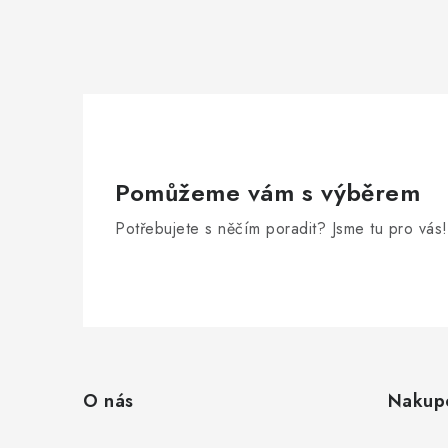
Pomůžeme vám s výběrem
Potřebujete s něčím poradit? Jsme tu pro vás!
Z
á
O nás
Nakup
p