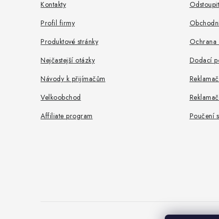
a
Kontakty
Odstoupi
t
Profil firmy
Obchodní
í
Produktové stránky
Ochrana 
Nejčastejší otázky
Dodací p
Návody k přijímačům
Reklamač
Velkoobchod
Reklamač
Affiliate program
Poučení s