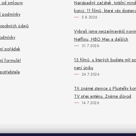
t od smlouvy
Nenápadný začátek, totální mind
konci: 11 filmů, které vás dostan
 podmínky
5.8.2026
osobních údajů
Vybrali jsme nejzajímavější novi
odmínky
Netflixu, HBO Max a dalších
31.7.2026
ní pořádek
13 filmů, u kterých budete mít po
ní formulář
není úniku
potřebitele
24.7.2026
Tři známé stanice z Plustelky ko
TV přes anténu. Známe důvod
14.7.2026