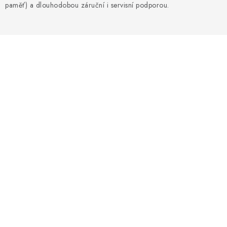
Blog
Kontakty
Kdo jsme?
Moje objednávka
paměť) a dlouhodobou záruční i servisní podporou.