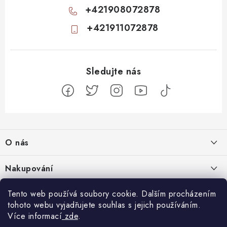
+421908072878
+421911072878
Z
á
O nás
p
a
Kontakty
Nakupování
t
Profil firmy
í
Odstoupit od smlouvy
Tento web používá soubory cookie. Dalším procházením
Blog
Produktové stránky
tohoto webu vyjadřujete souhlas s jejich používáním.
Obchodní podmínky
Nenápadný začátek, totální mindfuck na konci: 11 filmů, které vás
Více informací
zde
.
Facebook
Nejčastejší otázky
Ochrana osobních údajů
dostanou