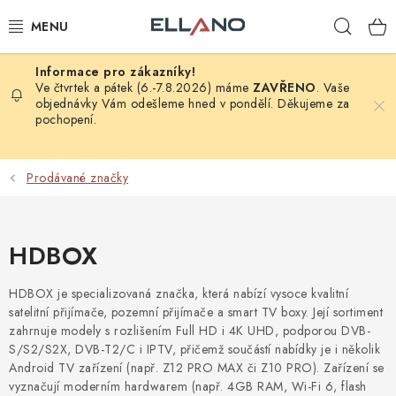
Přejít
Hleda
na
obsah
NOVINKY
Ve čtvrtek a pátek (6.-7.8.2026) máme
ZAVŘENO
. Vaše
objednávky Vám odešleme hned v pondělí. Děkujeme za
pochopení.
PŘÍJEM TV
ELEKTRO
Prodávané značky
ZÁHRADA
HDBOX
AUTO - MOTO - CYKLO
HDBOX je specializovaná značka, která nabízí vysoce kvalitní
ROZBALENÉ ZBOŽÍ
satelitní přijímače, pozemní přijímače a smart TV boxy. Její sortiment
zahrnuje modely s rozlišením Full HD i 4K UHD, podporou DVB-
S/S2/S2X, DVB-T2/C i IPTV, přičemž součástí nabídky je i několik
VÝPRODEJ
Android TV zařízení (např. Z12 PRO MAX či Z10 PRO). Zařízení se
vyznačují moderním hardwarem (např. 4GB RAM, Wi-Fi 6, flash