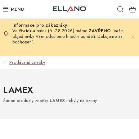
Přejít
Hleda
na
obsah
NOVINKY
Ve čtvrtek a pátek (6.-7.8.2026) máme
ZAVŘENO
. Vaše
objednávky Vám odešleme hned v pondělí. Děkujeme za
pochopení.
PŘÍJEM TV
ELEKTRO
Prodávané značky
ZÁHRADA
LAMEX
AUTO - MOTO - CYKLO
Žádné produkty značky
LAMEX
nebyly nalezeny...
ROZBALENÉ ZBOŽÍ
VÝPRODEJ