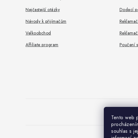
Nejčastejší otázky
Dodací p
Návody k přijímačům
Reklamač
Velkoobchod
Reklamač
Affiliate program
Poučení s
uC
Tento web p
procházením
souhlas s j
informací
z