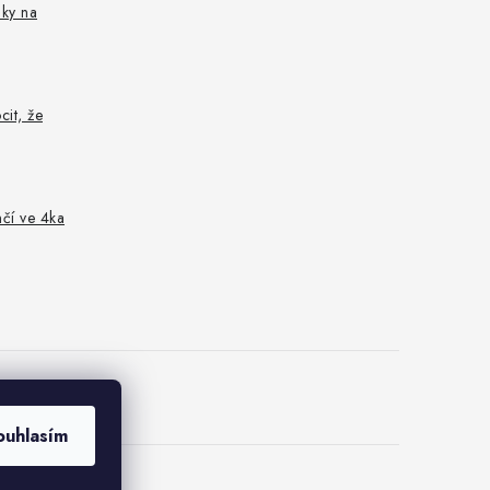
nky na
cit, že
nčí ve 4ka
ler
ouhlasím