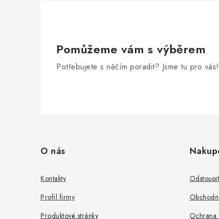
Pomůžeme vám s výběrem
Potřebujete s něčím poradit? Jsme tu pro vás!
Z
á
O nás
Nakup
p
a
Kontakty
Odstoupi
t
Profil firmy
Obchodní
í
Produktové stránky
Ochrana 