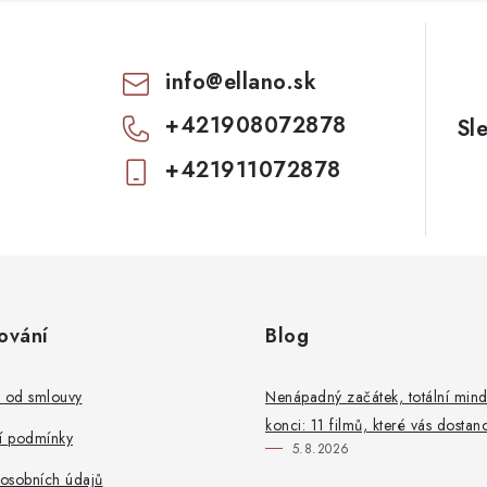
info
@
ellano.sk
+421908072878
+421911072878
ování
Blog
t od smlouvy
Nenápadný začátek, totální mind
konci: 11 filmů, které vás dostan
 podmínky
5.8.2026
osobních údajů