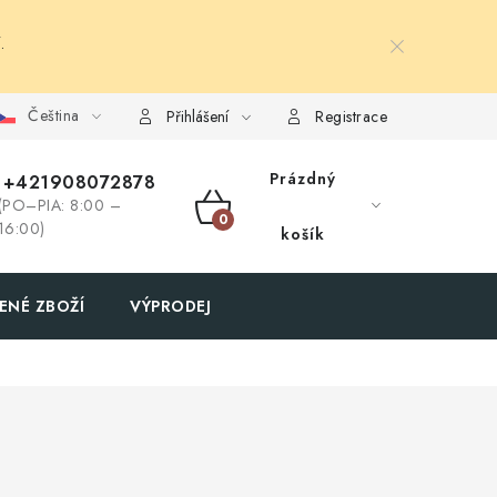
.
Čeština
Přihlášení
Registrace
Prázdný
+421908072878
(PO–PIA: 8:00 –
NÁKUPNÍ
16:00)
košík
KOŠÍK
ENÉ ZBOŽÍ
VÝPRODEJ