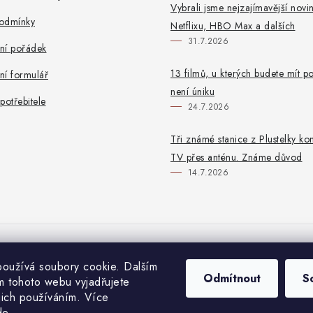
Vybrali jsme nejzajímavější novi
odmínky
Netflixu, HBO Max a dalších
31.7.2026
ní pořádek
13 filmů, u kterých budete mít po
ní formulář
není úniku
potřebitele
24.7.2026
Tři známé stanice z Plustelky ko
TV přes anténu. Známe důvod
14.7.2026
lan
AB Cryptobox
Magazin Digitálně
VU+
GigaBlue
Amiko
Formu
oužívá soubory cookie. Dalším
Odmítnout
S
 tohoto webu vyjadřujete
ejich používáním. Více
de
.