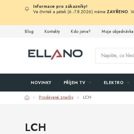
Přejít
na
Ve čtvrtek a pátek (6.-7.8.2026) máme
ZAVŘENO
. 
obsah
Blog
Kontakty
Kdo jsme?
Moje objednávka
NOVINKY
PŘÍJEM TV
ELEKTRO
Domů
Prodávané značky
LCH
LCH