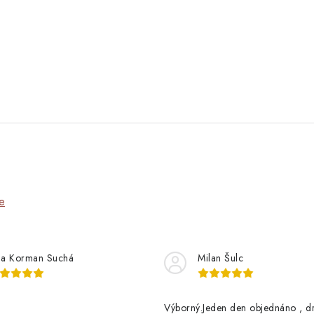
e
na Korman Suchá
Milan Šulc
Výborný.Jeden den objednáno , d