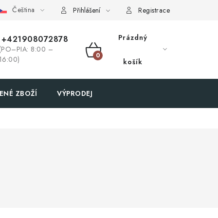
Čeština
Přihlášení
Registrace
Prázdný
+421908072878
(PO–PIA: 8:00 –
NÁKUPNÍ
16:00)
košík
KOŠÍK
ENÉ ZBOŽÍ
VÝPRODEJ