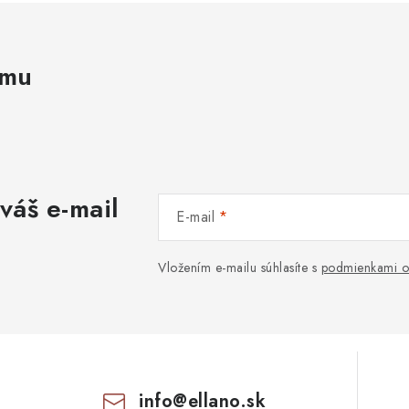
amu
váš e-mail
E-mail
Vložením e-mailu súhlasíte s
podmienkami o
info
@
ellano.sk