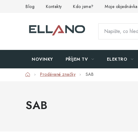
Přejít
Blog
Kontakty
Kdo jsme?
Moje objednávka
na
obsah
NOVINKY
PŘÍJEM TV
ELEKTRO
Domů
Prodávané značky
SAB
SAB