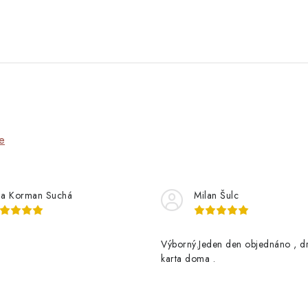
e
na Korman Suchá
Milan Šulc
Výborný.Jeden den objednáno , d
karta doma .