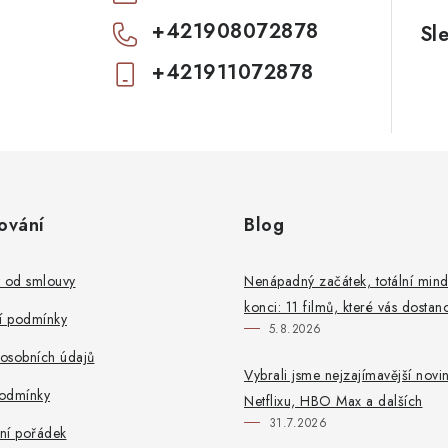
+421908072878
+421911072878
ování
Blog
t od smlouvy
Nenápadný začátek, totální mind
konci: 11 filmů, které vás dostan
 podmínky
5.8.2026
osobních údajů
Vybrali jsme nejzajímavější novi
odmínky
Netflixu, HBO Max a dalších
31.7.2026
ní pořádek