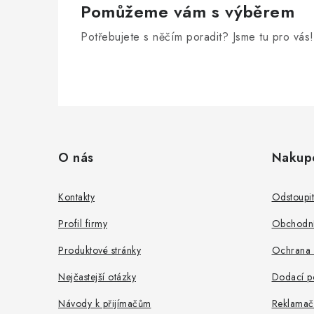
Pomůžeme vám s výběrem
Potřebujete s něčím poradit? Jsme tu pro vás!
Z
á
O nás
Nakup
p
a
Kontakty
Odstoupi
t
Profil firmy
Obchodní
í
Produktové stránky
Ochrana 
Nejčastejší otázky
Dodací p
Návody k přijímačům
Reklamač