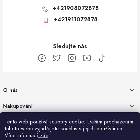
+421908072878
+421911072878
Z
á
O nás
p
a
Kontakty
Nakupování
t
Profil firmy
í
Odstoupit od smlouvy
Tento web používá soubory cookie. Dalším procházením
Blog
Produktové stránky
tohoto webu vyjadřujete souhlas s jejich používáním.
Obchodní podmínky
Nenápadný začátek, totální mindfuck na konci: 11 filmů, které vás
Více informací
zde
.
Facebook
Nejčastejší otázky