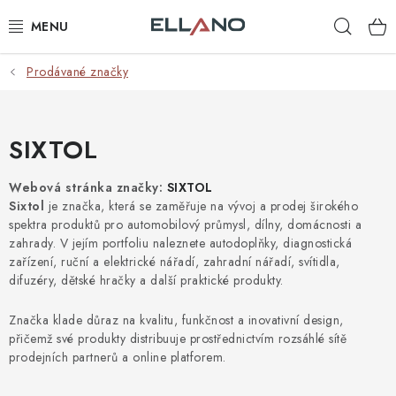
Přejít
Hleda
na
obsah
Prodávané značky
NOVINKY
PŘÍJEM TV
SIXTOL
ELEKTRO
Webová stránka značky:
SIXTOL
Sixtol
je značka, která se zaměřuje na vývoj a prodej širokého
ZÁHRADA
spektra produktů pro automobilový průmysl, dílny, domácnosti a
zahrady. V jejím portfoliu naleznete autodoplňky, diagnostická
AUTO - MOTO - CYKLO
zařízení, ruční a elektrické nářadí, zahradní nářadí, svítidla,
difuzéry, dětské hračky a další praktické produkty.
ROZBALENÉ ZBOŽÍ
Značka klade důraz na kvalitu, funkčnost a inovativní design,
přičemž své produkty distribuuje prostřednictvím rozsáhlé sítě
VÝPRODEJ
prodejních partnerů a online platforem.