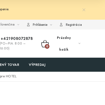
penie.
lovenčina
Prihlásenie
Registrácia
Prázdny
+421908072878
(PO–PIA: 8:00 –
NÁKUPNÝ
16:00)
košík
KOŠÍK
ENÝ TOVAR
VÝPREDAJ
e pre HOTEL