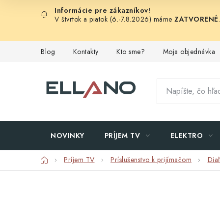
Prejsť
na
V štvrtok a piatok (6.-7.8.2026) máme
ZATVORENÉ
obsah
Blog
Kontakty
Kto sme?
Moja objednávka
NOVINKY
PRÍJEM TV
ELEKTRO
Domov
Príjem TV
Príslušenstvo k prijímačom
Dia