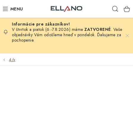
Prejsť
Hľad
na
obsah
NOVINKY
V štvrtok a piatok (6.-7.8.2026) máme
ZATVORENÉ
. Vaše
objednávky Vám odošleme hneď v pondelok. Ďakujeme za
pochopenie.
PRÍJEM TV
ELEKTRO
4/x
ZÁHRADA
AUTO - MOTO - CYKLO
ROZBALENÝ TOVAR
VÝPREDAJ