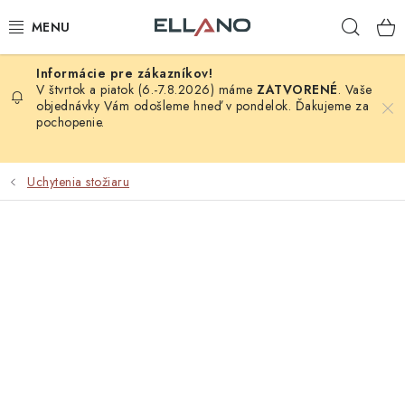
Prejsť
Hľad
na
obsah
NOVINKY
V štvrtok a piatok (6.-7.8.2026) máme
ZATVORENÉ
. Vaše
objednávky Vám odošleme hneď v pondelok. Ďakujeme za
pochopenie.
PRÍJEM TV
ELEKTRO
Uchytenia stožiaru
ZÁHRADA
AUTO - MOTO - CYKLO
ROZBALENÝ TOVAR
VÝPREDAJ