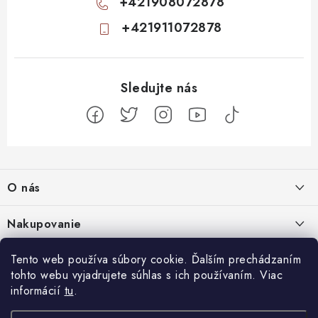
+421908072878
+421911072878
Z
á
O nás
p
ä
Kontakty
Nakupovanie
t
Profil firmy
i
Odstúpiť od zmluvy
Tento web používa súbory cookie. Ďalším prechádzaním
Blog
e
Produktové stránky
tohto webu vyjadrujete súhlas s ich používaním. Viac
Obchodné podmienky
Nenápadný začiatok, totálny mindfuck na konci: 11 filmov, ktoré vás
informácií
tu
.
Facebook
Najčastejšie otázky
Ochrana osobných údajov
dostanú