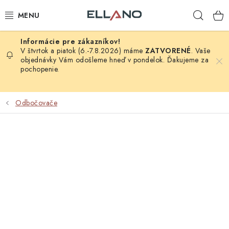
Prejsť
Hľad
na
obsah
NOVINKY
V štvrtok a piatok (6.-7.8.2026) máme
ZATVORENÉ
. Vaše
objednávky Vám odošleme hneď v pondelok. Ďakujeme za
pochopenie.
PRÍJEM TV
ELEKTRO
Odbočovače
ZÁHRADA
AUTO - MOTO - CYKLO
ROZBALENÝ TOVAR
VÝPREDAJ