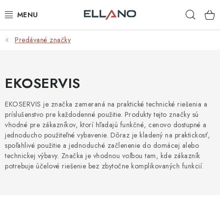
Prejsť
Hľad
na
obsah
Predávané značky
NOVINKY
PRÍJEM TV
EKOSERVIS
ELEKTRO
EKOSERVIS je značka zameraná na praktické technické riešenia a
príslušenstvo pre každodenné použitie. Produkty tejto značky sú
ZÁHRADA
vhodné pre zákazníkov, ktorí hľadajú funkčné, cenovo dostupné a
jednoducho použiteľné vybavenie. Dôraz je kladený na praktickosť,
AUTO - MOTO - CYKLO
spoľahlivé použitie a jednoduché začlenenie do domácej alebo
technickej výbavy. Značka je vhodnou voľbou tam, kde zákazník
potrebuje účelové riešenie bez zbytočne komplikovaných funkcií.
ROZBALENÝ TOVAR
VÝPREDAJ