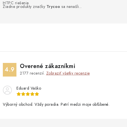
Blog
Kontakty
Kto sme?
Moja objednávka
HTPC riešenia.
Žiadne produkty značky
Trycoo
sa nenašli...
Overené zákazníkmi
4.9
2177
recenzií.
Zobraziť všetky recenzie
Eduard Vaško
Výborný obchod. Vždy poradia. Patrí medzi moje obľúbené.