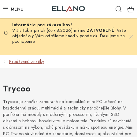
Prejsť
Hľad
na
obsah
NOVINKY
V štvrtok a piatok (6.-7.8.2026) máme
ZATVORENÉ
. Vaše
objednávky Vám odošleme hneď v pondelok. Ďakujeme za
pochopenie.
PRÍJEM TV
ELEKTRO
Predávané značky
ZÁHRADA
Trycoo
AUTO - MOTO - CYKLO
Trycoo
je značka zameraná na kompaktné mini PC určené na
ROZBALENÝ TOVAR
každodennú prácu, multimédiá aj technicky náročnejšie úlohy. V
portfóliu má modely s modernými procesormi, rýchlymi SSD
diskami a bohatou konektivitou v malom tele. Produkty sú navrhnuté
VÝPREDAJ
s dôrazom na výkon, tichú prevádzku a nízku spotrebu energie. Mini
PC Trycoo sú vhodné do kancelárie, domácnosti aj ako základ pre