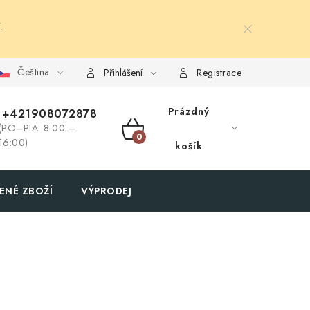
.
Čeština
Přihlášení
Registrace
Prázdný
+421908072878
(PO–PIA: 8:00 –
NÁKUPNÍ
16:00)
košík
KOŠÍK
ENÉ ZBOŽÍ
VÝPRODEJ