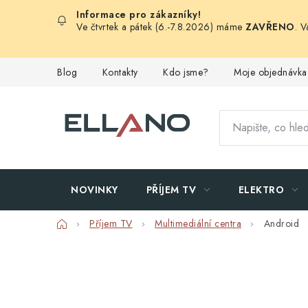
Přejít
na
Ve čtvrtek a pátek (6.-7.8.2026) máme
ZAVŘENO
. 
obsah
Blog
Kontakty
Kdo jsme?
Moje objednávka
NOVINKY
PŘÍJEM TV
ELEKTRO
Domů
Příjem TV
Multimediální centra
Android