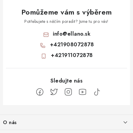
Pomůžeme vám s výběrem
Potřebujete s něčím poradit? Jsme tu pro vás!
info
@
ellano.sk
+421908072878
+421911072878
Z
á
O nás
p