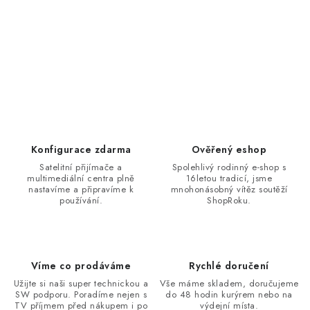
Konfigurace zdarma
Ověřený eshop
Satelitní přijímače a
Spolehlivý rodinný e-shop s
multimediální centra plně
16letou tradicí, jsme
nastavíme a připravíme k
mnohonásobný vítěz soutěží
používání.
ShopRoku.
Víme co prodáváme
Rychlé doručení
Užijte si naši super technickou a
Vše máme skladem, doručujeme
SW podporu. Poradíme nejen s
do 48 hodin kurýrem nebo na
TV příjmem před nákupem i po
výdejní místa.