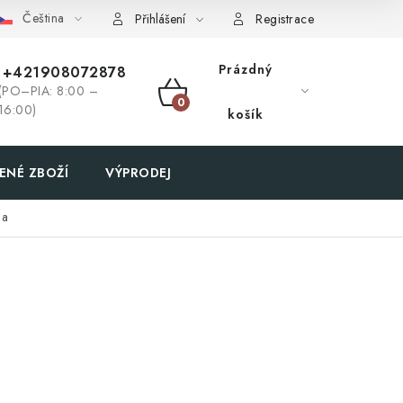
Čeština
Přihlášení
Registrace
Prázdný
+421908072878
(PO–PIA: 8:00 –
NÁKUPNÍ
16:00)
košík
KOŠÍK
ENÉ ZBOŽÍ
VÝPRODEJ
ma