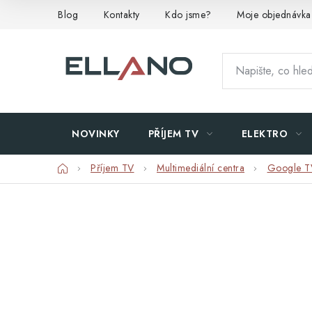
Přejít
Blog
Kontakty
Kdo jsme?
Moje objednávka
na
obsah
NOVINKY
PŘÍJEM TV
ELEKTRO
Domů
Příjem TV
Multimediální centra
Google T