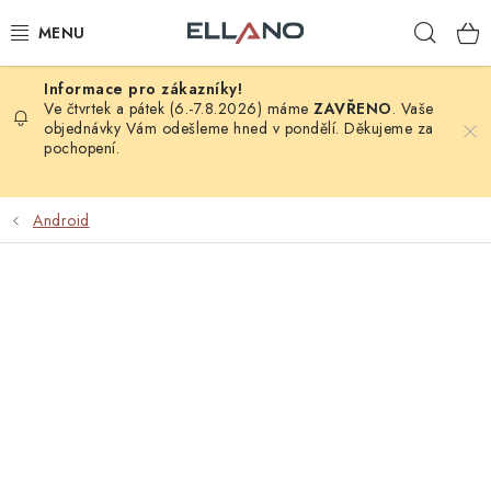
Přejít
Hleda
na
obsah
NOVINKY
Ve čtvrtek a pátek (6.-7.8.2026) máme
ZAVŘENO
. Vaše
objednávky Vám odešleme hned v pondělí. Děkujeme za
pochopení.
PŘÍJEM TV
ELEKTRO
Android
ZÁHRADA
AUTO - MOTO - CYKLO
ROZBALENÉ ZBOŽÍ
VÝPRODEJ