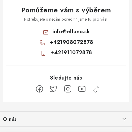
Pomůžeme vám s výběrem
Potřebujete s něčím poradit? Jsme tu pro vás!
info
@
ellano.sk
+421908072878
+421911072878
Z
á
O nás
p
a
Kontakty