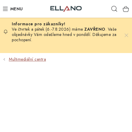
Přejít
Hleda
na
obsah
NOVINKY
Ve čtvrtek a pátek (6.-7.8.2026) máme
ZAVŘENO
. Vaše
objednávky Vám odešleme hned v pondělí. Děkujeme za
pochopení.
PŘÍJEM TV
ELEKTRO
Multimediální centra
ZÁHRADA
AUTO - MOTO - CYKLO
ROZBALENÉ ZBOŽÍ
VÝPRODEJ