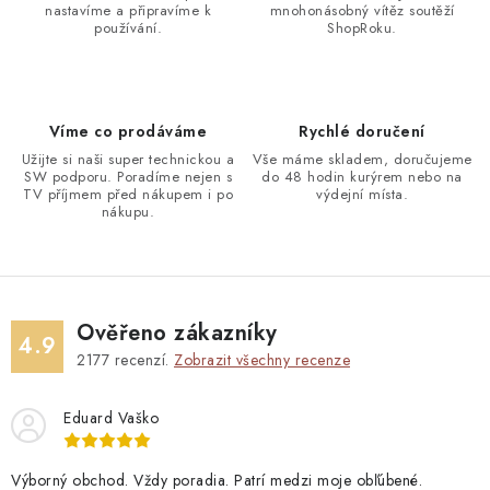
nastavíme a připravíme k
mnohonásobný vítěz soutěží
používání.
ShopRoku.
Víme co prodáváme
Rychlé doručení
Užijte si naši super technickou a
Vše máme skladem, doručujeme
SW podporu. Poradíme nejen s
do 48 hodin kurýrem nebo na
TV příjmem před nákupem i po
výdejní místa.
nákupu.
Ověřeno zákazníky
4.9
2177
recenzí.
Zobrazit všechny recenze
Eduard Vaško
Výborný obchod. Vždy poradia. Patrí medzi moje obľúbené.